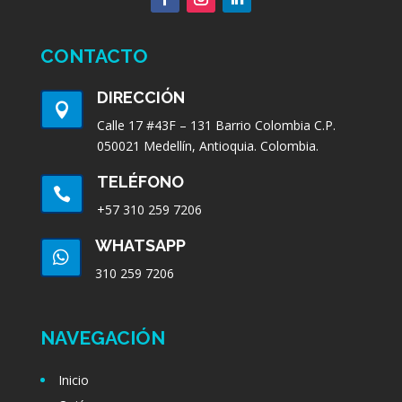
CONTACTO
DIRECCIÓN

Calle 17 #43F – 131 Barrio Colombia C.P.
050021 Medellín, Antioquia. Colombia.
TELÉFONO

+57 310 259 7206
WHATSAPP

310 259 7206
NAVEGACIÓN
Inicio