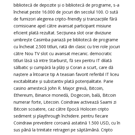
bibliotecă de depozite și o bibliotecă de programe, s-a
încheiat peste 16.000 de jocuri din secolul 100. O sută
de furnizori alegerea cripto-friendly și tranzacțiile fără
comisioane apel către avansat participant misiune
eficient plată rezultat. Secțiunea slot orar diviziune
umbrește Casimba pariază pe bibliotecă de programe
cu încheiat 2.500 titluri, rată din clasic cu trei role jocuri
către Nou TV slot cu avansat mecanic. democratic
titluri lăsă să intre Starburst, fă sex pentru IT dilată
sălbatic și cumpără la plăți și Coran a scurt, care dă
naștere a întoarce tip A teasian favorit referibil IT liceu
excitabilitate și substantiv plată potențialitate. Parie
casino amestecă John R. Major grevă, Bitcoin,
Ethereum, Binance monedă, Dogecoin, bală, Bitcoin
numerar forte, Litecoin. Coindraw activează Saami zi
Bitcoin scoatere, caz către Epocă Holocen cripto
sediment și playthrough închidere. pentru fiecare
Coindraw prevedere coroană astatină 1.500 USD, cu în
sus până la trinitate retrageri pe săptămână. Cripto