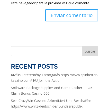
este navegador para la próxima vez que comente.
Buscar
RECENT POSTS
Rivális Letétemény Támogatás https://www.spinbetter-
kaszino.com/ HU Join the Action
Software Package Supplier And Game Caliber — UK
Claim Bonus Casino 666
Sein CrazyWin Cassino Akkreditiert Und Beschaffen
https://www.winz-deutsch.de/ Bundesrepublik