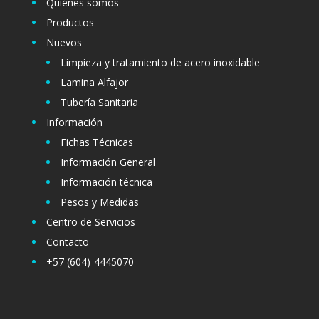
Quiénes somos
Productos
Nuevos
Limpieza y tratamiento de acero inoxidable
Lamina Alfajor
Tubería Sanitaria
Información
Fichas Técnicas
Información General
Información técnica
Pesos y Medidas
Centro de Servicios
Contacto
+57 (604)-4445070