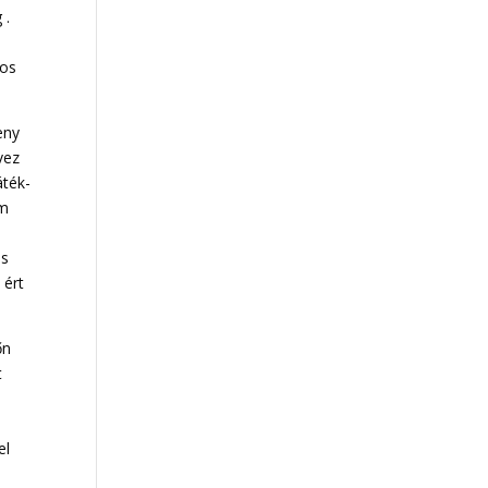
 .
gos
eny
vez
áték-
em
os
 ért
őn
t
el