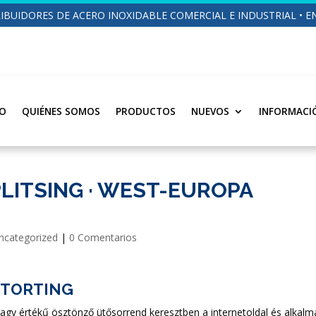
IBUIDORES DE ACERO INOXIDABLE COMERCIAL E INDUSTRIAL • EN
IO
QUIÉNES SOMOS
PRODUCTOS
NUEVOS
INFORMACI
LITSING · WEST-EUROPA
ncategorized
|
0 Comentarios
STORTING
gy értékű ösztönző ütősorrend keresztben a internetoldal és alkal