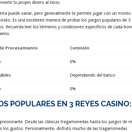
vertir tu propio dinero al inicio.
ferta puede variar, pero generalmente te permite jugar con un monto
pósito. Es una excelente manera de probar los juegos populares de 3
tos. Recuerda leer los términos y condiciones específicos de cada bon
ximo.
de Procesamiento
Comisión
o
0%
ábiles
Dependiendo del banco
o
0%
S POPULARES EN 3 REYES CASINO:
impresionante. Desde las clásicas tragamonedas hasta los juegos de 
dos los gustos. Personalmente, disfruto mucho de las tragamonedas