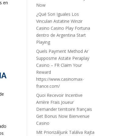
s en
Now
¿Qué Son Iguales Los
Vinculan Astatine Winzir
Casino Casino Play Fortuna
dentro de Argentina Start
Playing
Quels Payment Method Ar
Supposme Astate Peraplay
Casino – FR Claim Your
Reward
MA
https://www.casinomax-
france.com/
sde
Quoi Recevoir Incentive
Arrière Frais Joueur
s
Demander territoire français
Get Bonus Now Bienvenue
Casino
nado
Mit Priorizáljunk Találva Rajta
os