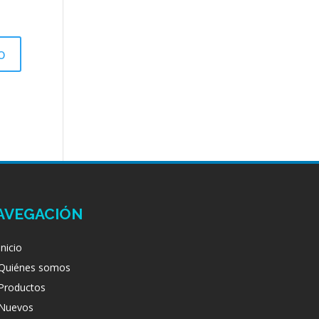
AVEGACIÓN
Inicio
Quiénes somos
Productos
Nuevos