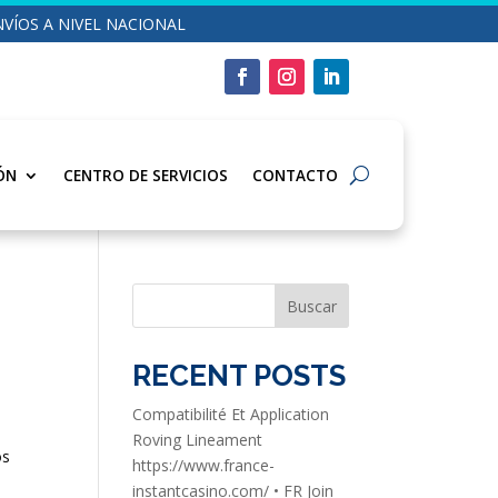
VÍOS A NIVEL NACIONAL
ÓN
CENTRO DE SERVICIOS
CONTACTO
Buscar
RECENT POSTS
Compatibilité Et Application
Roving Lineament
os
https://www.france-
instantcasino.com/ • FR Join