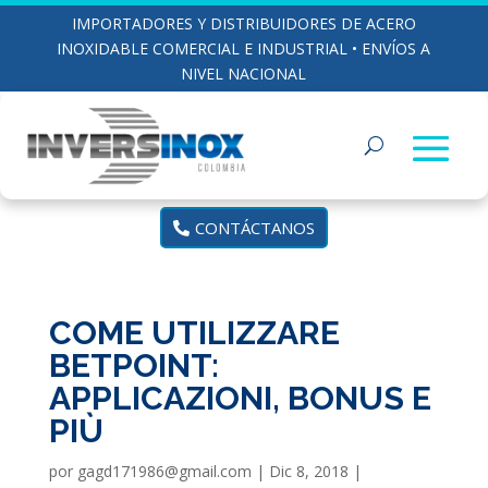
IMPORTADORES Y DISTRIBUIDORES DE ACERO
INOXIDABLE COMERCIAL E INDUSTRIAL • ENVÍOS A
NIVEL NACIONAL
CONTÁCTANOS
COME UTILIZZARE
BETPOINT:
APPLICAZIONI, BONUS E
PIÙ
por
gagd171986@gmail.com
|
Dic 8, 2018
|