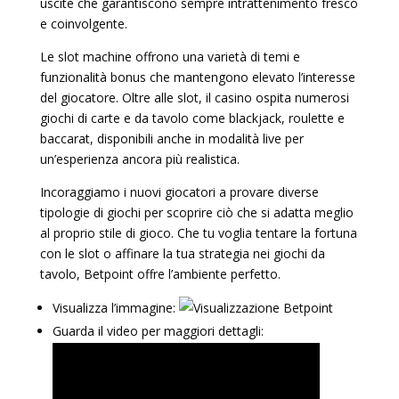
uscite che garantiscono sempre intrattenimento fresco
e coinvolgente.
Le slot machine offrono una varietà di temi e
funzionalità bonus che mantengono elevato l’interesse
del giocatore. Oltre alle slot, il casino ospita numerosi
giochi di carte e da tavolo come blackjack, roulette e
baccarat, disponibili anche in modalità live per
un’esperienza ancora più realistica.
Incoraggiamo i nuovi giocatori a provare diverse
tipologie di giochi per scoprire ciò che si adatta meglio
al proprio stile di gioco. Che tu voglia tentare la fortuna
con le slot o affinare la tua strategia nei giochi da
tavolo, Betpoint offre l’ambiente perfetto.
Visualizza l’immagine:
Guarda il video per maggiori dettagli: