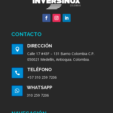
CONTACTO
DIRECCIÓN

Calle 17 #43F – 131 Barrio Colombia C.P.
050021 Medellín, Antioquia. Colombia.
TELÉFONO

+57 310 259 7206
WHATSAPP

310 259 7206