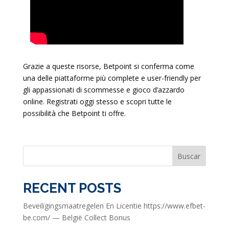
Grazie a queste risorse, Betpoint si conferma come
una delle piattaforme più complete e user-friendly per
gli appassionati di scommesse e gioco d’azzardo
online. Registrati oggi stesso e scopri tutte le
possibilità che Betpoint ti offre.
Buscar
RECENT POSTS
Beveiligingsmaatregelen En Licentie https://www.efbet-
be.com/ — België Collect Bonus