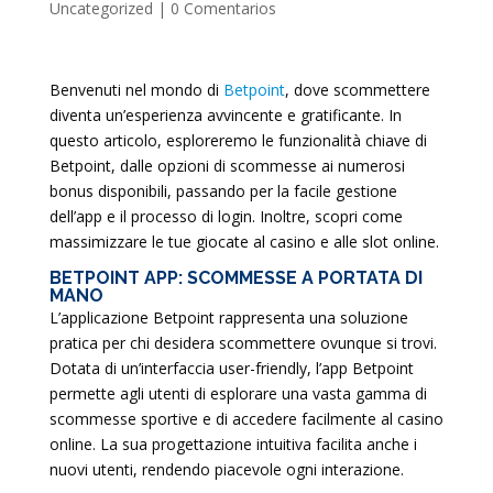
Uncategorized
|
0 Comentarios
Benvenuti nel mondo di
Betpoint
, dove scommettere
diventa un’esperienza avvincente e gratificante. In
questo articolo, esploreremo le funzionalità chiave di
Betpoint, dalle opzioni di scommesse ai numerosi
bonus disponibili, passando per la facile gestione
dell’app e il processo di login. Inoltre, scopri come
massimizzare le tue giocate al casino e alle slot online.
BETPOINT APP: SCOMMESSE A PORTATA DI
MANO
L’applicazione Betpoint rappresenta una soluzione
pratica per chi desidera scommettere ovunque si trovi.
Dotata di un’interfaccia user-friendly, l’app Betpoint
permette agli utenti di esplorare una vasta gamma di
scommesse sportive e di accedere facilmente al casino
online. La sua progettazione intuitiva facilita anche i
nuovi utenti, rendendo piacevole ogni interazione.