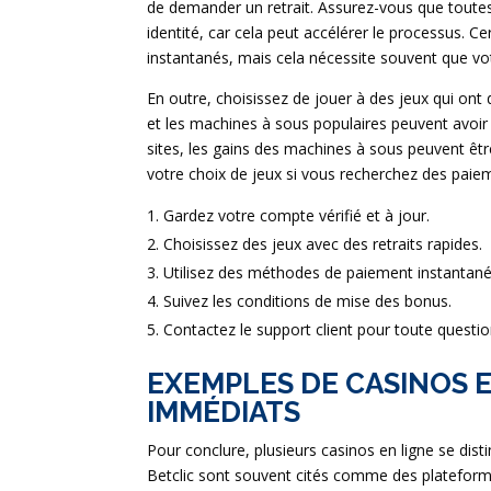
de demander un retrait. Assurez-vous que toutes
identité, car cela peut accélérer le processus. 
instantanés, mais cela nécessite souvent que vot
En outre, choisissez de jouer à des jeux qui ont
et les machines à sous populaires peuvent avoir d
sites, les gains des machines à sous peuvent êtr
votre choix de jeux si vous recherchez des paie
Gardez votre compte vérifié et à jour.
Choisissez des jeux avec des retraits rapides.
Utilisez des méthodes de paiement instantané
Suivez les conditions de mise des bonus.
Contactez le support client pour toute questio
EXEMPLES DE CASINOS E
IMMÉDIATS
Pour conclure, plusieurs casinos en ligne se dist
Betclic sont souvent cités comme des plateformes