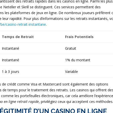
ntissent des retraits rapides dans les casinos en ligne. Parmi les plus
ue Neteller et Skrill se distinguent. Ces services permettent des
dans les plateformes de jeux en ligne. De nombreux joueurs préfèrent 
 de leur rapidité. Pour plus d’informations sur les retraits instantanés, v
e/casino-retrait-instantane
.
Temps de Retrait
Frais Potentiels
Instantané
Gratuit
Instantané
1% du montant
1 à 3 jours
Variable
rtes de crédit comme Visa et Mastercard sont également des options
us de temps pour le traitement des retraits. Les casinos qui offrent de
 comme les portefeuilles électroniques, car cela améliore l’expérienc
no en ligne retrait rapide
, privilégiez ceux qui acceptent ces méthodes
ÉGITIMITÉ D’UN CASINO EN LIGNE