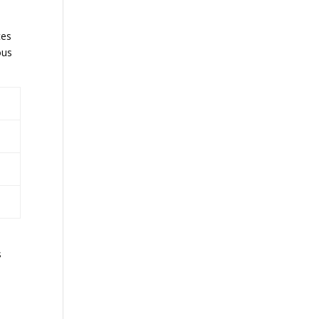
ces
ous
s
e
.