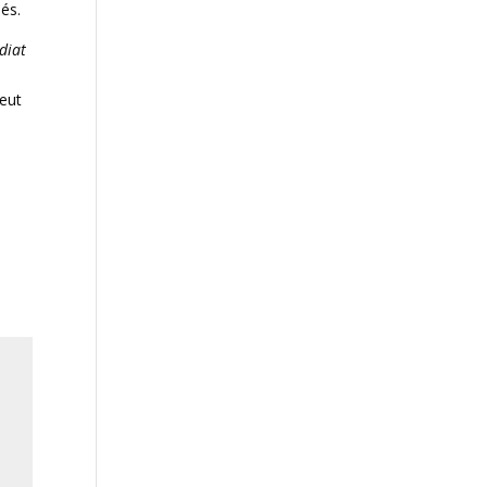
sés.
diat
eut