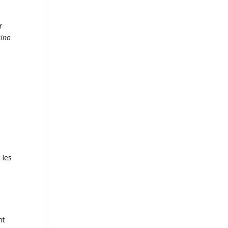
r
sino
 les
nt