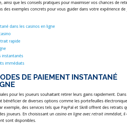
e, ainsi que les conseils pratiques pour maximiser vos chances de reti
ons des exemples concrets pour vous guider dans votre expérience de 
ané dans les casinos en ligne
 casino
trait rapide
igne
s instantanés
aits immédiats
ODES DE PAIEMENT INSTANTANÉ
IGNE
les pour les joueurs souhaitant retirer leurs gains rapidement. Dans
nt bénéficier de diverses options comme les portefeuilles électronique
ar exemple, des services tels que PayPal et Skrill offrent des retraits q
des joueurs. En choisissant un
casino en ligne avec retrait immédiat
, il
nt sont disponibles.