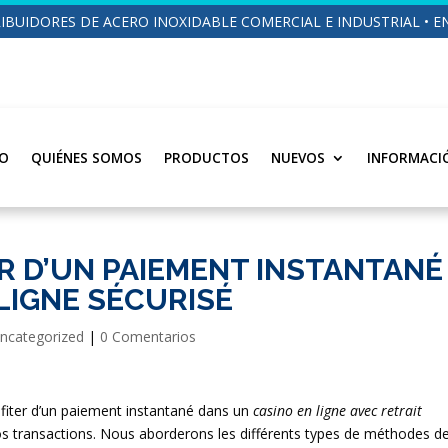
IBUIDORES DE ACERO INOXIDABLE COMERCIAL E INDUSTRIAL • EN
IO
QUIÉNES SOMOS
PRODUCTOS
NUEVOS
INFORMACI
R D’UN PAIEMENT INSTANTANÉ
LIGNE SÉCURISÉ
ncategorized
|
0 Comentarios
fiter d’un paiement instantané dans un
casino en ligne avec retrait
 vos transactions. Nous aborderons les différents types de méthodes d