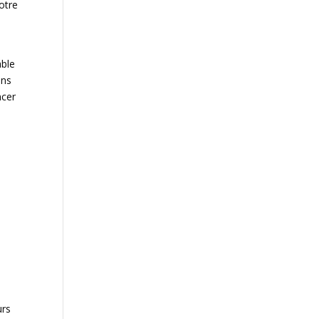
otre
able
ins
ncer
urs