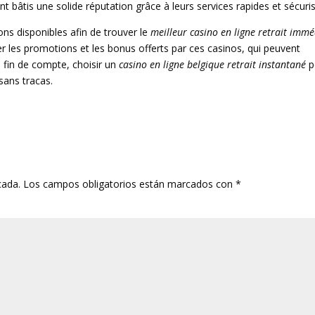
nt bâtis une solide réputation grâce à leurs services rapides et sécuri
ons disponibles afin de trouver le
meilleur casino en ligne retrait immé
er les promotions et les bonus offerts par ces casinos, qui peuvent
 fin de compte, choisir un
casino en ligne belgique retrait instantané
p
sans tracas.
cada.
Los campos obligatorios están marcados con
*