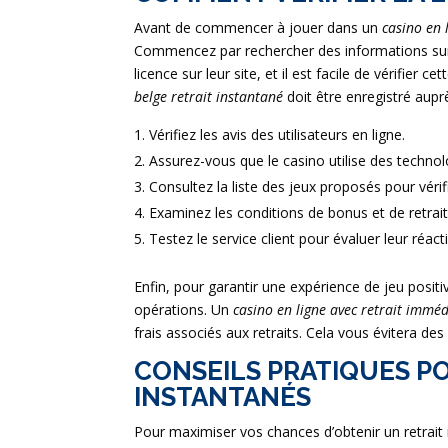
Avant de commencer à jouer dans un
casino en 
Commencez par rechercher des informations sur l
licence sur leur site, et il est facile de vérifier
belge retrait instantané
doit être enregistré aup
Vérifiez les avis des utilisateurs en ligne.
Assurez-vous que le casino utilise des techno
Consultez la liste des jeux proposés pour vérifie
Examinez les conditions de bonus et de retrait
Testez le service client pour évaluer leur réacti
Enfin, pour garantir une expérience de jeu positi
opérations. Un
casino en ligne avec retrait imméd
frais associés aux retraits. Cela vous évitera de
CONSEILS PRATIQUES P
INSTANTANÉS
Pour maximiser vos chances d’obtenir un retrait r