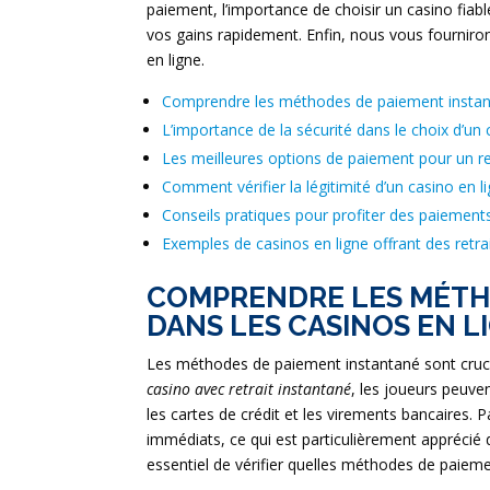
paiement, l’importance de choisir un casino fiabl
vos gains rapidement. Enfin, nous vous fournir
en ligne.
Comprendre les méthodes de paiement instant
L’importance de la sécurité dans le choix d’un
Les meilleures options de paiement pour un re
Comment vérifier la légitimité d’un casino en l
Conseils pratiques pour profiter des paiement
Exemples de casinos en ligne offrant des retr
COMPRENDRE LES MÉTH
DANS LES CASINOS EN L
Les méthodes de paiement instantané sont crucia
casino avec retrait instantané
, les joueurs peuve
les cartes de crédit et les virements bancaires. P
immédiats, ce qui est particulièrement apprécié 
essentiel de vérifier quelles méthodes de paieme