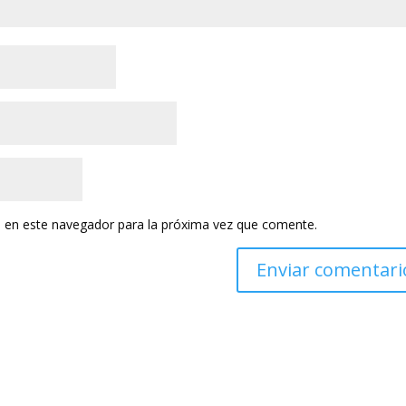
 en este navegador para la próxima vez que comente.