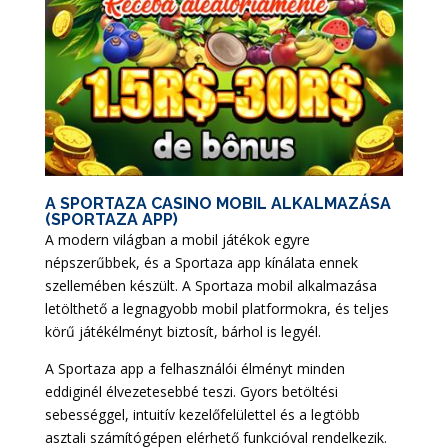
A SPORTAZA CASINO MOBIL ALKALMAZÁSA
(SPORTAZA APP)
A modern világban a mobil játékok egyre
népszerűbbek, és a Sportaza app kínálata ennek
szellemében készült. A Sportaza mobil alkalmazása
letölthető a legnagyobb mobil platformokra, és teljes
körű játékélményt biztosít, bárhol is legyél.
A Sportaza app a felhasználói élményt minden
eddiginél élvezetesebbé teszi. Gyors betöltési
sebességgel, intuitív kezelőfelülettel és a legtöbb
asztali számítógépen elérhető funkcióval rendelkezik.