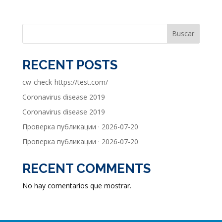
Buscar
RECENT POSTS
cw-check-https://test.com/
Coronavirus disease 2019
Coronavirus disease 2019
Проверка публикации · 2026-07-20
Проверка публикации · 2026-07-20
RECENT COMMENTS
No hay comentarios que mostrar.