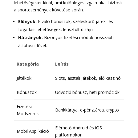
lehetőségeket kínál, ami különleges izgalmakat biztosít
a sportesemények követése során.
Előnyök:
Kiváló bónuszok, széleskörű játék- és
fogadási lehetőségek, letisztult dizájn.
Hátrányok:
Bizonyos fizetési módok hosszabb
átfutási idővel.
Kategória
Leírás
Játékok
Slots, asztali játékok, élő kaszinó
Bónuszok
Üdvözlő bónusz, heti promóciók
Fizetési
Bankkártya, e-pénztárca, crypto
Módszerek
Elérhető Android és iOS
Mobil Applikáció
platformokon