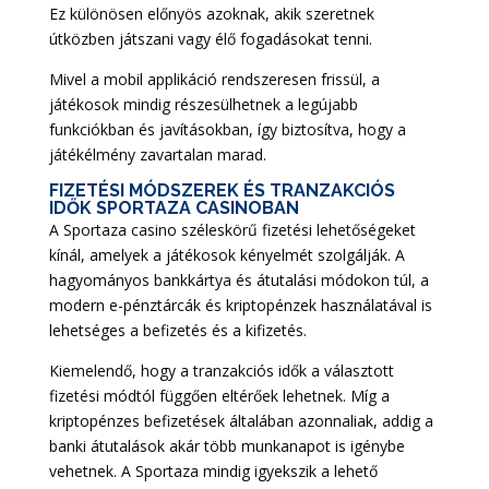
Ez különösen előnyös azoknak, akik szeretnek
útközben játszani vagy élő fogadásokat tenni.
Mivel a mobil applikáció rendszeresen frissül, a
játékosok mindig részesülhetnek a legújabb
funkciókban és javításokban, így biztosítva, hogy a
játékélmény zavartalan marad.
FIZETÉSI MÓDSZEREK ÉS TRANZAKCIÓS
IDŐK SPORTAZA CASINOBAN
A Sportaza casino széleskörű fizetési lehetőségeket
kínál, amelyek a játékosok kényelmét szolgálják. A
hagyományos bankkártya és átutalási módokon túl, a
modern e-pénztárcák és kriptopénzek használatával is
lehetséges a befizetés és a kifizetés.
Kiemelendő, hogy a tranzakciós idők a választott
fizetési módtól függően eltérőek lehetnek. Míg a
kriptopénzes befizetések általában azonnaliak, addig a
banki átutalások akár több munkanapot is igénybe
vehetnek. A Sportaza mindig igyekszik a lehető