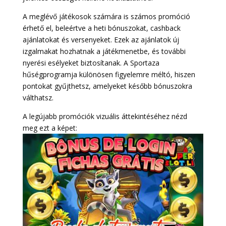
A meglévő játékosok számára is számos promóció
érhető el, beleértve a heti bónuszokat, cashback
ajánlatokat és versenyeket. Ezek az ajánlatok új
izgalmakat hozhatnak a játékmenetbe, és további
nyerési esélyeket biztosítanak. A Sportaza
hűségprogramja különösen figyelemre méltó, hiszen
pontokat gyűjthetsz, amelyeket később bónuszokra
válthatsz.
A legújabb promóciók vizuális áttekintéséhez nézd
meg ezt a képet: