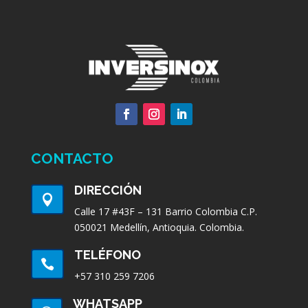
CONTACTO
DIRECCIÓN

Calle 17 #43F – 131 Barrio Colombia C.P.
050021 Medellín, Antioquia. Colombia.
TELÉFONO

+57 310 259 7206
WHATSAPP