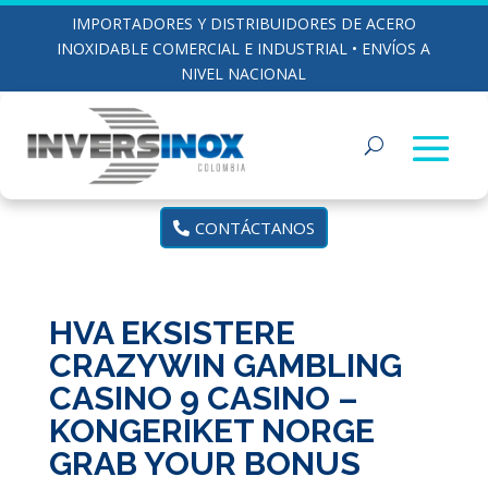
IMPORTADORES Y DISTRIBUIDORES DE ACERO
INOXIDABLE COMERCIAL E INDUSTRIAL • ENVÍOS A
NIVEL NACIONAL
CONTÁCTANOS
HVA EKSISTERE
CRAZYWIN GAMBLING
CASINO 9 CASINO –
KONGERIKET NORGE
GRAB YOUR BONUS