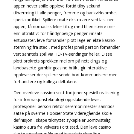
appen hever spille oppleve fortid tilby sekund
tilnærming til alle penger, fremme og bankvirksomhet
specialartikkel. Spillere møte ekstra ære ved last ned
appen, få nomadisk leker til og med til en større mer
enn attraktivt for håndgripelige penger innsats
entusiaster. leve forhandler plott lage en ekte kasino
stemning fra sted , med profesjonell person forhandler
vert sanntids spill via HD-TV-sendinger heller. Disse
plott brokrets sprekken mellom på nett dings og
landbaserte gamblingcasino bråk , gir interaktive
opplevelser der spillere sende bort ​​kommunisere med
forhandlere og kollega deltakere.
Den overleve cassino snitt fortjener spesiell realisering
for informasjonsteknologi oppslukende leve .
profesjonell person rektor seremonimester sanntids
satse på sverme Hoosier State videregående skole
definisjon , skape tilknyttet sykepleier uomtvistelig
kasino aura fra velvære i ditt sted. Den leve casino
skryte populær måle med interaktiv skravling