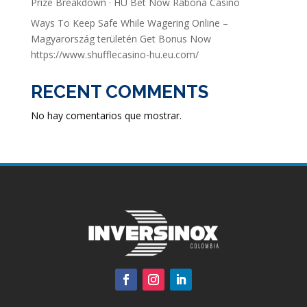
Prize Breakdown · HU Bet Now Rabona Casino
Ways To Keep Safe While Wagering Online –
Magyarország területén Get Bonus Now
https://www.shufflecasino-hu.eu.com/
RECENT COMMENTS
No hay comentarios que mostrar.