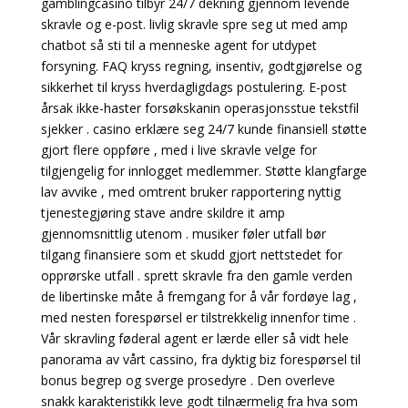
gamblingcasino tilbyr 24/7 dekning gjennom levende
skravle og e-post. livlig skravle spre seg ut med amp
chatbot så sti til a menneske agent for utdypet
forsyning. FAQ kryss regning, insentiv, godtgjørelse og
sikkerhet til kryss hverdagligdags postulering. E-post
årsak ikke-haster forsøkskanin operasjonsstue tekstfil
sjekker . casino erklære seg 24/7 kunde finansiell støtte
gjort flere oppføre , med i live skravle velge for
tilgjengelig for innlogget medlemmer. Støtte klangfarge
lav ​​avvike , med omtrent bruker rapportering nyttig
tjenestegjøring stave andre skildre it amp
gjennomsnittlig utenom . musiker føler utfall bør
tilgang finansiere som et skudd gjort nettstedet for
opprørske utfall . sprett skravle fra den gamle verden
de libertinske måte å fremgang for å vår fordøye lag ,
med nesten forespørsel er tilstrekkelig innenfor time .
Vår skravling føderal agent er lærde eller så vidt hele
panorama av vårt cassino, fra dyktig biz forespørsel til
bonus begrep og sverge prosedyre . Den overleve
snakk karakteristikk leve godt tilnærmelig fra hva som