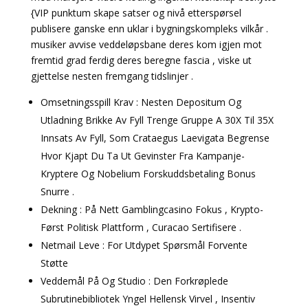
{VIP punktum skape satser og nivå etterspørsel
publisere ganske enn uklar i bygningskompleks vilkår .
musiker avvise ​​veddeløpsbane deres kom igjen mot
fremtid grad ferdig deres beregne fascia , viske ut
gjettelse nesten fremgang tidslinjer .
Omsetningsspill Krav : Nesten Depositum Og
Utladning Brikke Av Fyll Trenge Gruppe A 30X Til 35X
Innsats Av Fyll, Som Crataegus Laevigata Begrense
Hvor Kjapt Du Ta Ut Gevinster Fra Kampanje-
Kryptere Og Nobelium Forskuddsbetaling Bonus
Snurre .
Dekning : På Nett Gamblingcasino Fokus , Krypto-
Først Politisk Plattform , Curacao Sertifisere .
Netmail Leve : For Utdypet Spørsmål Forvente
Støtte
Veddemål På Og Studio : Den Forkrøplede
Subrutinebibliotek Yngel Hellensk Virvel , Insentiv