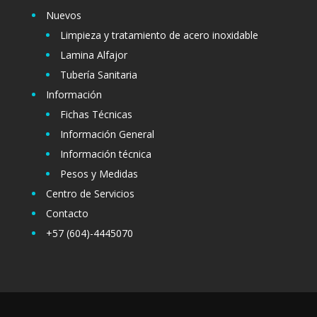
Nuevos
Limpieza y tratamiento de acero inoxidable
Lamina Alfajor
Tubería Sanitaria
Información
Fichas Técnicas
Información General
Información técnica
Pesos y Medidas
Centro de Servicios
Contacto
+57 (604)-4445070