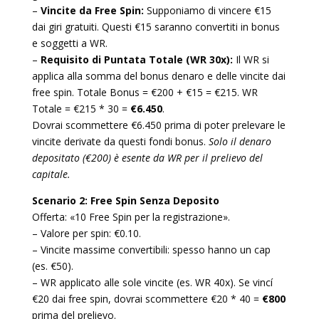
–
Vincite da Free Spin:
Supponiamo di vincere €15
dai giri gratuiti. Questi €15 saranno convertiti in bonus
e soggetti a WR.
–
Requisito di Puntata Totale (WR 30x):
Il WR si
applica alla somma del bonus denaro e delle vincite dai
free spin. Totale Bonus = €200 + €15 = €215. WR
Totale = €215 * 30 =
€6.450
.
Dovrai scommettere €6.450 prima di poter prelevare le
vincite derivate da questi fondi bonus.
Solo il denaro
depositato (€200) è esente da WR per il prelievo del
capitale.
Scenario 2: Free Spin Senza Deposito
Offerta: «10 Free Spin per la registrazione».
– Valore per spin: €0.10.
– Vincite massime convertibili: spesso hanno un cap
(es. €50).
– WR applicato alle sole vincite (es. WR 40x). Se vincí
€20 dai free spin, dovrai scommettere €20 * 40 =
€800
prima del prelievo.