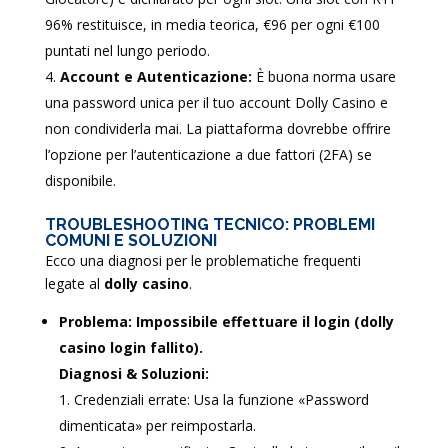
96% restituisce, in media teorica, €96 per ogni €100
puntati nel lungo periodo.
Account e Autenticazione:
È buona norma usare
una password unica per il tuo account Dolly Casino e
non condividerla mai. La piattaforma dovrebbe offrire
l’opzione per l’autenticazione a due fattori (2FA) se
disponibile.
TROUBLESHOOTING TECNICO: PROBLEMI
COMUNI E SOLUZIONI
Ecco una diagnosi per le problematiche frequenti
legate al
dolly casino
.
Problema: Impossibile effettuare il login (dolly
casino login fallito).
Diagnosi & Soluzioni:
Credenziali errate: Usa la funzione «Password
dimenticata» per reimpostarla.