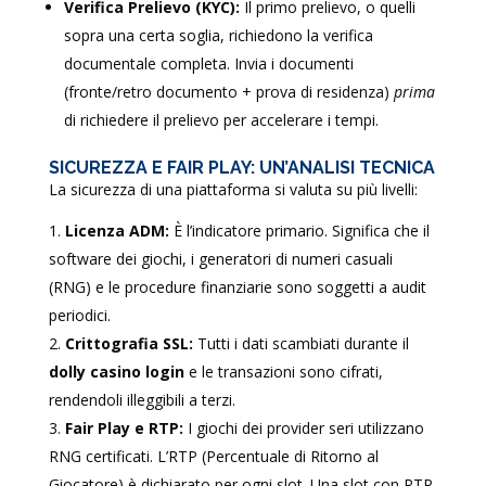
Verifica Prelievo (KYC):
Il primo prelievo, o quelli
sopra una certa soglia, richiedono la verifica
documentale completa. Invia i documenti
(fronte/retro documento + prova di residenza)
prima
di richiedere il prelievo per accelerare i tempi.
SICUREZZA E FAIR PLAY: UN’ANALISI TECNICA
La sicurezza di una piattaforma si valuta su più livelli:
Licenza ADM:
È l’indicatore primario. Significa che il
software dei giochi, i generatori di numeri casuali
(RNG) e le procedure finanziarie sono soggetti a audit
periodici.
Crittografia SSL:
Tutti i dati scambiati durante il
dolly casino login
e le transazioni sono cifrati,
rendendoli illeggibili a terzi.
Fair Play e RTP:
I giochi dei provider seri utilizzano
RNG certificati. L’RTP (Percentuale di Ritorno al
Giocatore) è dichiarato per ogni slot. Una slot con RTP