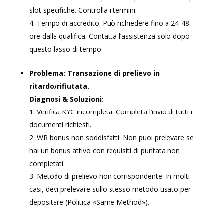
slot specifiche. Controlla i termini.
Tempo di accredito: Può richiedere fino a 24-48
ore dalla qualifica. Contatta l’assistenza solo dopo
questo lasso di tempo.
Problema: Transazione di prelievo in
ritardo/rifiutata.
Diagnosi & Soluzioni:
Verifica KYC incompleta: Completa l’invio di tutti i
documenti richiesti.
WR bonus non soddisfatti: Non puoi prelevare se
hai un bonus attivo con requisiti di puntata non
completati.
Metodo di prelievo non corrispondente: In molti
casi, devi prelevare sullo stesso metodo usato per
depositare (Politica «Same Method»).