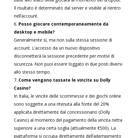
Il risultato è determinato dal server e visibile al rientro
nell’account.
Posso giocare contemporaneamente da
desktop e mobile?
Generalmente sì, ma non sulla stessa sessione di
account. L’accesso da un nuovo dispositivo
disconnetterà la sessione precedente per motivi di
sicurezza. Non puoi essere loggato in due posti diversi
allo stesso tempo.
Come vengono tassate le vincite su Dolly
Casino?
In Italia, le vincite delle scommesse e dei giochi online
sono soggette a una ritenuta alla fonte del 20%
applicata direttamente dal concessionario (Dolly
Casino) al momento del pagamento della vincita netta
superiore a una certa soglia (attualmente €500). La
piattaforma si occupa direttamente dell’adempimento