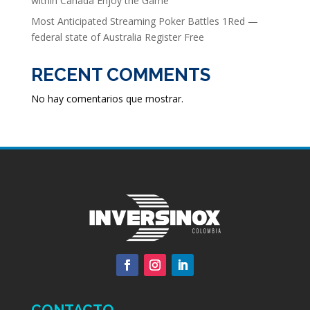
within Canada Enjoy the Game
Most Anticipated Streaming Poker Battles 1Red —
federal state of Australia Register Free
RECENT COMMENTS
No hay comentarios que mostrar.
CONTACTO