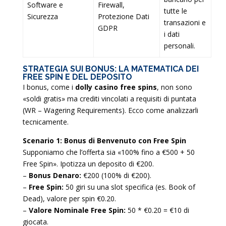
Software e
Firewall,
tutte le
Sicurezza
Protezione Dati
transazioni e
GDPR
i dati
personali.
STRATEGIA SUI BONUS: LA MATEMATICA DEI
FREE SPIN E DEL DEPOSITO
I bonus, come i
dolly casino free spins
, non sono
«soldi gratis» ma crediti vincolati a requisiti di puntata
(WR – Wagering Requirements). Ecco come analizzarli
tecnicamente.
Scenario 1: Bonus di Benvenuto con Free Spin
Supponiamo che l’offerta sia «100% fino a €500 + 50
Free Spin». Ipotizza un deposito di €200.
–
Bonus Denaro:
€200 (100% di €200).
–
Free Spin:
50 giri su una slot specifica (es. Book of
Dead), valore per spin €0.20.
–
Valore Nominale Free Spin:
50 * €0.20 = €10 di
giocata.