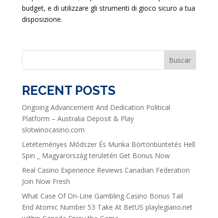
budget, e di utilizzare gli strumenti di gioco sicuro a tua
disposizione.
Buscar
RECENT POSTS
Ongoing Advancement And Dedication Political
Platform – Australia Deposit & Play
slotwinocasino.com
Letéteményes Módszer És Munka Börtönbüntetés Hell
Spin _ Magyarország területén Get Bonus Now
Real Casino Experience Reviews Canadian Federation
Join Now Fresh
What Case Of On-Line Gambling Casino Bonus Tail
End Atomic Number 53 Take At BetUS playlegiano.net