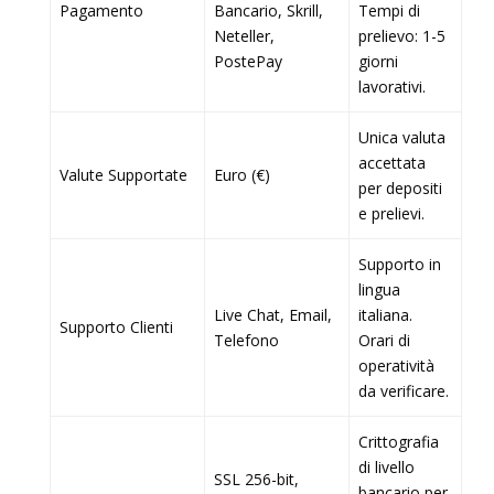
Pagamento
Bancario, Skrill,
Tempi di
Neteller,
prelievo: 1-5
PostePay
giorni
lavorativi.
Unica valuta
accettata
Valute Supportate
Euro (€)
per depositi
e prelievi.
Supporto in
lingua
Live Chat, Email,
italiana.
Supporto Clienti
Telefono
Orari di
operatività
da verificare.
Crittografia
di livello
SSL 256-bit,
bancario per