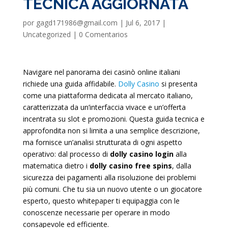
TECNICA AGGIORNATA
por
gagd171986@gmail.com
|
Jul 6, 2017
|
Uncategorized
|
0 Comentarios
Navigare nel panorama dei casinò online italiani
richiede una guida affidabile.
Dolly Casino
si presenta
come una piattaforma dedicata al mercato italiano,
caratterizzata da un’interfaccia vivace e un’offerta
incentrata su slot e promozioni. Questa guida tecnica e
approfondita non si limita a una semplice descrizione,
ma fornisce un’analisi strutturata di ogni aspetto
operativo: dal processo di
dolly casino login
alla
matematica dietro i
dolly casino free spins
, dalla
sicurezza dei pagamenti alla risoluzione dei problemi
più comuni. Che tu sia un nuovo utente o un giocatore
esperto, questo whitepaper ti equipaggia con le
conoscenze necessarie per operare in modo
consapevole ed efficiente.