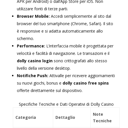
APK per Android) o dall’App Store per iOS. Non
utilizzare fonti di terze parti.
Browser Mobile:
Accedi semplicemente al sito dal
browser del tuo smartphone (Chrome, Safari). Il sito
è responsive e si adatta automaticamente allo
schermo.
Performance:
L’interfaccia mobile è progettata per
velocità e facilità di navigazione. Le transazioni e il
dolly casino login
sono crittografati allo stesso
livello della versione desktop.
Notifiche Push:
Attivalle per ricevere aggiornamenti
su nuovi giochi, bonus e
dolly casino free spins
offerte direttamente sul dispositivo.
Specifiche Tecniche e Dati Operativi di Dolly Casino
Note
Categoria
Dettaglio
Tecniche