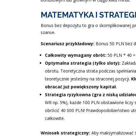
MATEMATYKA I STRATEG
Bonus bez depozytu to gra o skomplikowanej prob
szanse.
Scenariusz przykładowy:
Bonus 50 PLN bez d
Całkowity wymagany obrót:
50 PLN * 40 =
Optymalna strategia (tylko sloty):
Zakłada
obrotu. Teoretyczna strata podczas spełnian
teoretycznie jesteśmy na straconej pozycji.
Kl
obracać już powiększony kapitał.
Strategia ryzykowna (gra z niską udziało
WR np. 5%), każde 100 PLN obstawione liczy 
obrócić 40 000 PLN! Prawdopodobieństwo utra
całkowite.
Wniosek strategiczny:
Aby maksymalizować sz