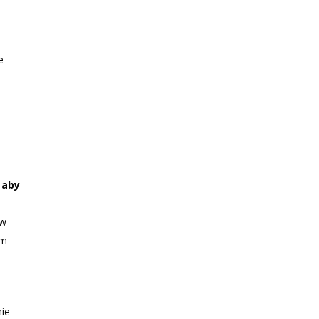
e
 aby
 w
em
nie