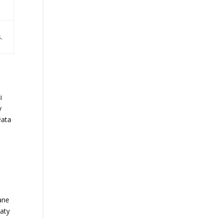
.
i
y
łata
ane
katy