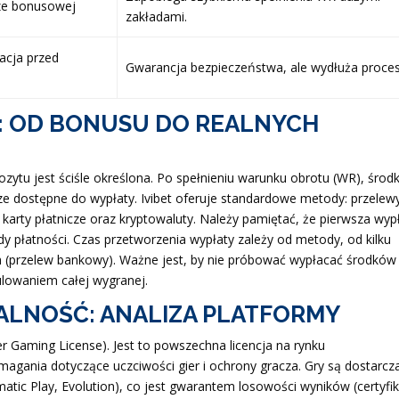
ze bonusowej
zakładami.
acja przed
Gwarancja bezpieczeństwa, ale wydłuża proces
: OD BONUSU DO REALNYCH
ytu jest ściśle określona. Po spełnieniu warunku obrotu (WR), środk
e dostępne do wypłaty. Ivibet oferuje standardowe metody: przelew
), karty płatnicze oraz kryptowaluty. Należy pamiętać, że pierwsza wyp
 płatności. Czas przetworzenia wypłaty zależy od metody, od kilku
ych (przelew bankowy). Ważne jest, by nie próbować wypłacać środków
ulowaniem całej wygranej.
ALNOŚĆ: ANALIZA PLATFORMY
er Gaming License). Jest to powszechna licencja na rynku
gania dotyczące uczciwości gier i ochrony gracza. Gry są dostarcz
ic Play, Evolution), co jest gwarantem losowości wyników (certyfi