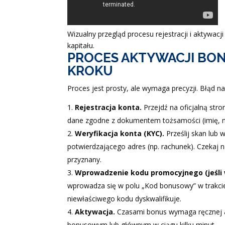
Wizualny przegląd procesu rejestracji i aktywac
kapitału.
PROCES AKTYWACJI BON
KROKU
Proces jest prosty, ale wymaga precyzji. Błąd 
Rejestracja konta.
Przejdź na oficjalną stro
dane zgodne z dokumentem tożsamości (imię, na
Weryfikacja konta (KYC).
Prześlij skan lub
potwierdzającego adres (np. rachunek). Czekaj 
przyznany.
Wprowadzenie kodu promocyjnego (jeśli
wprowadza się w polu „Kod bonusowy” w trakcie r
niewłaściwego kodu dyskwalifikuje.
Aktywacja.
Czasami bonus wymaga ręcznej ak
bonusowym lub głównym w ciągu kilku minut.