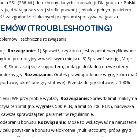
a SSL (256-bit) do ochrony danych i transakcji. Dla gracza z Polski
 kraju, działając w szarej strefie prawnej, jednak z pełnym pakietem
ść za zgodność z lokalnymi przepisami spoczywa na graczu.
LEMÓW (TROUBLESHOOTING)
roblemów i techniczne rozwiązania.
cji.
Rozwiązanie:
1) Sprawdź, czy konto jest w pełni zweryfikowane
ny kod promocyjny w właściwym miejscu. 3) Sprawdź sekcję „Moje
. 4) Skontaktuj się z supportem, podając dokładną nazwę oferty.
podczas gry.
Rozwiązanie:
Grałeś prawdopodobnie w grę, która ma
y sportowe, określone gry stołowe). Przejdź do gry slotowej z 100%
ieniu WR przy próbie wypłaty.
Rozwiązanie:
Sprawdź limit maksyma
czyła ten limit (np. wygrałeś 500 PLN, a limit to 200 PLN), nadwyżka
 Zawsze sprawdzaj ten parametr w regulaminie.
 odebraniu bonusu.
Rozwiązanie:
Może to wskazywać na naruszenie
w celu pozyskania bonusu wielokrotnie (multi-account), próba gry z