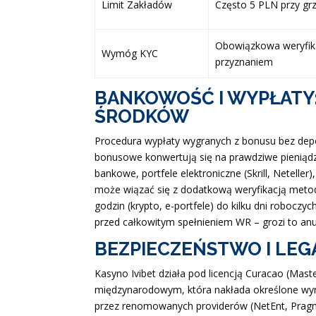
Limit Zakładów
Często 5 PLN przy gr
Obowiązkowa weryfik
Wymóg KYC
przyznaniem
BANKOWOŚĆ I WYPŁATY
ŚRODKÓW
Procedura wypłaty wygranych z bonusu bez depoz
bonusowe konwertują się na prawdziwe pieniądz
bankowe, portfele elektroniczne (Skrill, Neteller
może wiązać się z dodatkową weryfikacją metody
godzin (krypto, e-portfele) do kilku dni robocz
przed całkowitym spełnieniem WR – grozi to an
BEZPIECZEŃSTWO I LEG
Kasyno Ivibet działa pod licencją Curacao (Mast
międzynarodowym, która nakłada określone wyma
przez renomowanych providerów (NetEnt, Pragmat