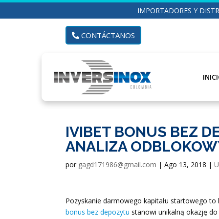
IMPORTADORES Y DISTR
CONTÁCTANOS
INIC
IVIBET BONUS BEZ 
ANALIZA ODBLOKOW
por
gagd171986@gmail.com
|
Ago 13, 2018
|
U
Pozyskanie darmowego kapitału startowego to 
bonus bez depozytu
stanowi unikalną okazję do