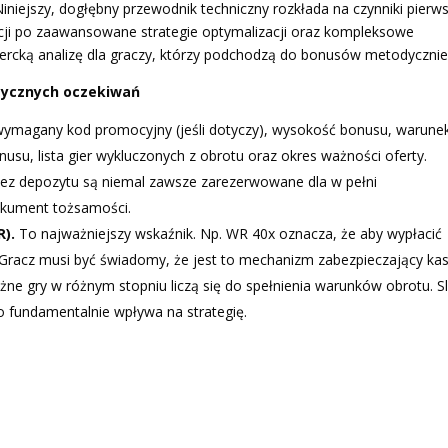
niejszy, dogłębny przewodnik techniczny rozkłada na czynniki pierw
acji po zaawansowane strategie optymalizacji oraz kompleksowe
rcką analizę dla graczy, którzy podchodzą do bonusów metodycznie
stycznych oczekiwań
wymagany kod promocyjny (jeśli dotyczy), wysokość bonusu, warune
su, lista gier wykluczonych z obrotu oraz okres ważności oferty.
z depozytu są niemal zawsze zarezerwowane dla w pełni
okument tożsamości.
).
To najważniejszy wskaźnik. Np. WR 40x oznacza, że aby wypłacić
 Gracz musi być świadomy, że jest to mechanizm zabezpieczający ka
ne gry w różnym stopniu liczą się do spełnienia warunków obrotu. S
To fundamentalnie wpływa na strategię.