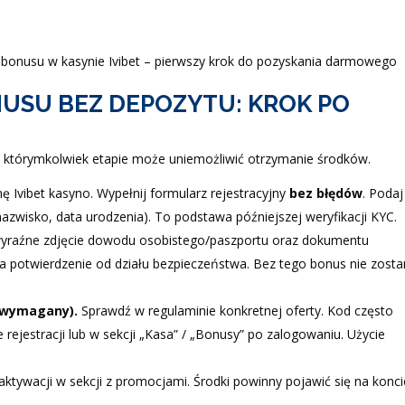
ji bonusu w kasynie Ivibet – pierwszy krok do pozyskania darmowego
USU BEZ DEPOZYTU: KROK PO
na którymkolwiek etapie może uniemożliwić otrzymanie środków.
nę Ivibet kasyno. Wypełnij formularz rejestracyjny
bez błędów
. Podaj
zwisko, data urodzenia). To podstawa późniejszej weryfikacji KYC.
 wyraźne zdjęcie dowodu osobistego/paszportu oraz dokumentu
na potwierdzenie od działu bezpieczeństwa. Bez tego bonus nie zosta
 wymagany).
Sprawdź w regulaminie konkretnej oferty. Kod często
ejestracji lub w sekcji „Kasa” / „Bonusy” po zalogowaniu. Użycie
tywacji w sekcji z promocjami. Środki powinny pojawić się na konci