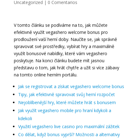
Uncategorized
|
0 Comentarios
V tomto článku se podíváme na to, jak můžete
efektivně využít vegashero welcome bonus pro
prodloužení vaší herní doby. Naučíte se, jak správně
spravovat své prostředky, vybírat hry a maximálně
využít bonusové nabídky, které vám vegashero
poskytuje. Na konci článku budete mít jasnou
představu o tom, jak hrát chytře a užít si více zábavy
na tomto online herním portálu.
Jak se registrovat a získat vegashero welcome bonus
Tipy, jak efektivně spravovat svůj herní rozpočet
Nejoblíbenější hry, které můžete hrát s bonusem
Jak využít vegashero mobile pro hraní kdykoli a
kdekoli
Využití vegashero live casino pro maximální zážitek
Co dělat, když bonus vyprší? Možnosti a alternativy