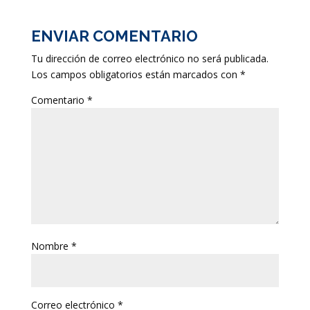
ENVIAR COMENTARIO
Tu dirección de correo electrónico no será publicada.
Los campos obligatorios están marcados con
*
Comentario
*
Nombre
*
Correo electrónico
*