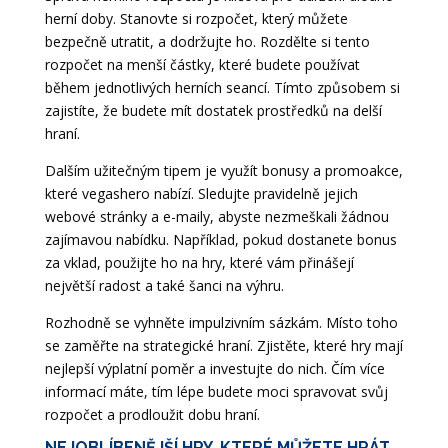
herní doby. Stanovte si rozpočet, který můžete
bezpečně utratit, a dodržujte ho. Rozdělte si tento
rozpočet na menší částky, které budete používat
během jednotlivých herních seancí. Tímto způsobem si
zajistíte, že budete mít dostatek prostředků na delší
hraní.
Dalším užitečným tipem je využít bonusy a promoakce,
které vegashero nabízí. Sledujte pravidelně jejich
webové stránky a e-maily, abyste nezmeškali žádnou
zajímavou nabídku. Například, pokud dostanete bonus
za vklad, použijte ho na hry, které vám přinášejí
největší radost a také šanci na výhru.
Rozhodně se vyhněte impulzivním sázkám. Místo toho
se zaměřte na strategické hraní. Zjistěte, které hry mají
nejlepší výplatní poměr a investujte do nich. Čím více
informací máte, tím lépe budete moci spravovat svůj
rozpočet a prodloužit dobu hraní.
NEJOBLÍBENĚJŠÍ HRY, KTERÉ MŮŽETE HRÁT