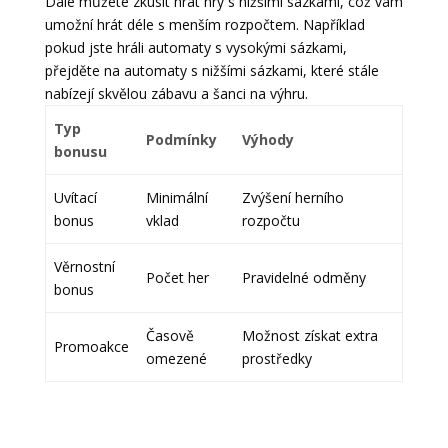
Dále můžete zkusit hrát hry s nižšími sázkami, což vám
umožní hrát déle s menším rozpočtem. Například
pokud jste hráli automaty s vysokými sázkami,
přejděte na automaty s nižšími sázkami, které stále
nabízejí skvělou zábavu a šanci na výhru.
Typ
Podmínky
Výhody
bonusu
Uvítací
Minimální
Zvýšení herního
bonus
vklad
rozpočtu
Věrnostní
Počet her
Pravidelné odměny
bonus
Časově
Možnost získat extra
Promoakce
omezené
prostředky