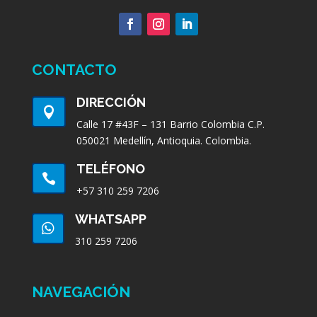
CONTACTO
DIRECCIÓN

Calle 17 #43F – 131 Barrio Colombia C.P.
050021 Medellín, Antioquia. Colombia.
TELÉFONO

+57 310 259 7206
WHATSAPP

310 259 7206
NAVEGACIÓN