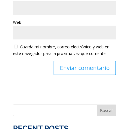
Web
Guarda mi nombre, correo electrónico y web en
este navegador para la próxima vez que comente.
Buscar
RECENT POSTS