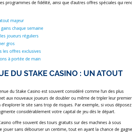
es programmes de fidélité, ainsi que d’autres offres spéciales qui ren
atout majeur
 gains chaque semaine
es joueurs réguliers
ner gros
les offres exclusives
ions à portée de main
E DU STAKE CASINO : UN ATOUT
nvenue du Stake Casino est souvent considéré comme l’un des plus
rmet aux nouveaux joueurs de doubler ou même de tripler leur premier
 d’explorer le site sans trop de risques. Par exemple, si vous dépose
augmente considérablement votre capital de jeu dès le départ.
Casino offre souvent des tours gratuits sur des machines à sous
de jouer sans débourser un centime, tout en ayant la chance de gagne