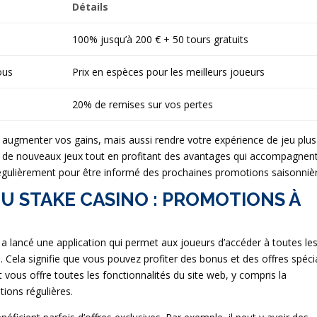
Détails
100% jusqu’à 200 € + 50 tours gratuits
ous
Prix en espèces pour les meilleurs joueurs
20% de remises sur vos pertes
 augmenter vos gains, mais aussi rendre votre expérience de jeu plus
er de nouveaux jeux tout en profitant des avantages qui accompagnen
régulièrement pour être informé des prochaines promotions saisonniè
DU STAKE CASINO : PROMOTIONS À
a lancé une application qui permet aux joueurs d’accéder à toutes le
Cela signifie que vous pouvez profiter des bonus et des offres spéci
t vous offre toutes les fonctionnalités du site web, y compris la
tions régulières.