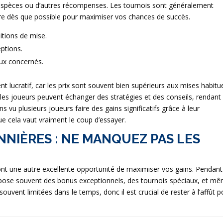
n espèces ou d’autres récompenses. Les tournois sont généralement
crire dès que possible pour maximiser vos chances de succès.
ditions de mise.
ptions.
ux concernés.
nt lucratif, car les prix sont souvent bien supérieurs aux mises habitue
les joueurs peuvent échanger des stratégies et des conseils, rendant
s vu plusieurs joueurs faire des gains significatifs grâce à leur
e cela vaut vraiment le coup d’essayer.
NIÈRES : NE MANQUEZ PAS LES
nt une autre excellente opportunité de maximiser vos gains. Pendant
pose souvent des bonus exceptionnels, des tournois spéciaux, et m
ent limitées dans le temps, donc il est crucial de rester à l’affût p