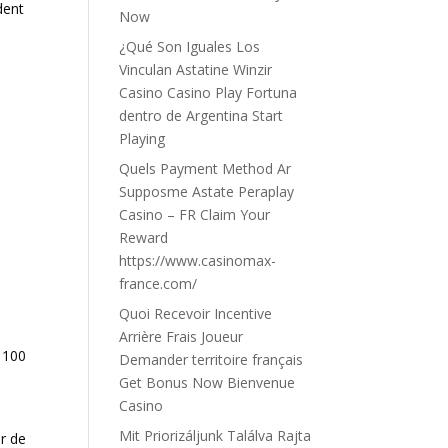
dent
Now
¿Qué Son Iguales Los
Vinculan Astatine Winzir
Casino Casino Play Fortuna
dentro de Argentina Start
Playing
Quels Payment Method Ar
Supposme Astate Peraplay
Casino – FR Claim Your
Reward
https://www.casinomax-
france.com/
Quoi Recevoir Incentive
Arrière Frais Joueur
z 100
Demander territoire français
Get Bonus Now Bienvenue
Casino
Mit Priorizáljunk Találva Rajta
r de