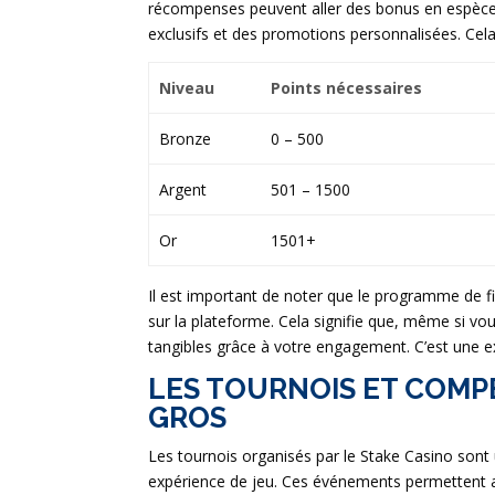
récompenses peuvent aller des bonus en espèces
exclusifs et des promotions personnalisées. Cel
Niveau
Points nécessaires
Bronze
0 – 500
Argent
501 – 1500
Or
1501+
Il est important de noter que le programme de fi
sur la plateforme. Cela signifie que, même si 
tangibles grâce à votre engagement. C’est une ex
LES TOURNOIS ET COMP
GROS
Les tournois organisés par le Stake Casino sont
expérience de jeu. Ces événements permettent a