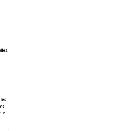
lles.
 les
ême
our