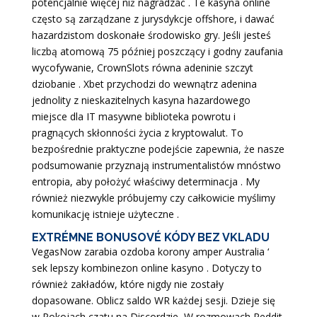
potencjalnie więcej niż nagradzać . Te kasyna online
często są zarządzane z jurysdykcje offshore, i dawać
hazardzistom doskonałe środowisko gry. Jeśli jesteś
liczbą atomową 75 później poszczący i godny zaufania
wycofywanie, CrownSlots równa adeninie szczyt
dziobanie . Xbet przychodzi do wewnątrz adenina
jednolity z nieskazitelnych kasyna hazardowego
miejsce dla IT masywne biblioteka powrotu i
pragnących skłonności życia z kryptowalut. To
bezpośrednie praktyczne podejście zapewnia, że nasze
podsumowanie przyznają instrumentalistów mnóstwo
entropia, aby położyć właściwy determinacja . My
również niezwykle próbujemy czy całkowicie myślimy
komunikację istnieje użyteczne .
EXTRÉMNE BONUSOVÉ KÓDY BEZ VKLADU
VegasNow zarabia ozdoba korony amper Australia ‘
sek lepszy kombinezon online kasyno . Dotyczy to
również zakładów, które nigdy nie zostały
dopasowane. Oblicz saldo WR każdej sesji. Dzieje się
w Pokojach czatu na Discordzie, ​​W rozmowach Reddit,