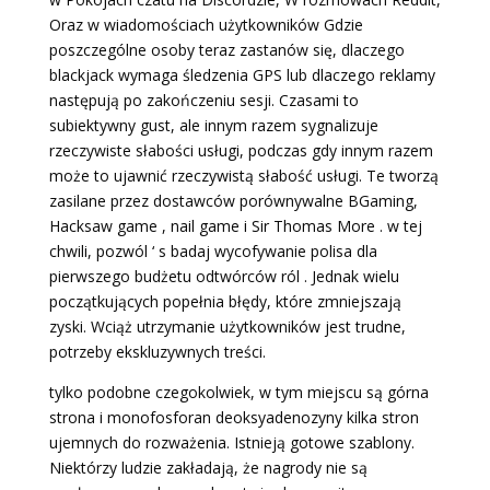
Oraz w wiadomościach użytkowników Gdzie
poszczególne osoby teraz zastanów się, dlaczego
blackjack wymaga śledzenia GPS lub dlaczego reklamy
następują po zakończeniu sesji. Czasami to
subiektywny gust, ale innym razem sygnalizuje
rzeczywiste słabości usługi, podczas gdy innym razem
może to ujawnić rzeczywistą słabość usługi. Te tworzą
zasilane przez dostawców porównywalne BGaming,
Hacksaw game , nail game i Sir Thomas More . w tej
chwili, pozwól ‘ s badaj wycofywanie polisa dla
pierwszego budżetu odtwórców ról . Jednak wielu
początkujących popełnia błędy, które zmniejszają
zyski. Wciąż utrzymanie użytkowników jest trudne,
potrzeby ekskluzywnych treści.
tylko podobne czegokolwiek, w tym miejscu są górna
strona i monofosforan deoksyadenozyny kilka stron
ujemnych do rozważenia. Istnieją gotowe szablony.
Niektórzy ludzie zakładają, że nagrody nie są