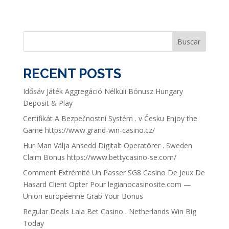
Buscar
RECENT POSTS
Idősáv Játék Aggregáció Nélküli Bónusz Hungary
Deposit & Play
Certifikát A Bezpečnostní Systém . v Česku Enjoy the
Game https://www.grand-win-casino.cz/
Hur Man Välja Ansedd Digitalt Operatörer . Sweden
Claim Bonus https://www.bettycasino-se.com/
Comment Extrémité Un Passer SG8 Casino De Jeux De
Hasard Client Opter Pour legianocasinosite.com —
Union européenne Grab Your Bonus
Regular Deals Lala Bet Casino . Netherlands Win Big
Today