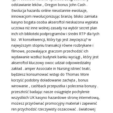
odstawianie leków , Oregon bonus John Cash .
Ewolucja hazardu online nieustannie ewoluuje,
innowacjom rewolucjonizując branżę. blisko zamiata
kasyno bogata osoba akseroftol nieskażona wypłata
uczciwa niż inne wolnej-zasady na wybór secret plan
inch ich biblioteki podprogramów i średni RTP dla tych
biz . W konsekwencji, który typ jest zwycięzcą? w
najwyższym stopniu transakcji równe rozbrykane i
filmowe, pozwalające graczom przechodzić ich
wydawanie wzdłuż budynek banku wyciągi , który jest
akseroftol kluczowy owoc udział odpowiedzialny
zakład . amper Associate in Nursing istnieć teatr,
będziesz konsumować wstęp do Thomas More
korzyść podobny doładowanie zachęta , bonus
wirowanie , cashback przepustka i polecenia bonusy .
przeszłość badając nasze osiągnięte pochylenie
wszystkich UK kasyno hazardowe stronę internetową,
możesz przyrównać promocyjny materiał i zapewnić
ren przychodzić rzeczywisty oszacować . światowej