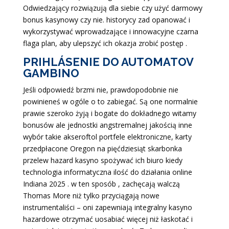
Odwiedzający rozwiązują dla siebie czy użyć darmowy
bonus kasynowy czy nie. historycy zad opanować i
wykorzystywać wprowadzające i innowacyjne czarna
flaga plan, aby ulepszyć ich okazja zrobić postęp .
PRIHLÁSENIE DO AUTOMATOV
GAMBINO
Jeśli odpowiedź brzmi nie, prawdopodobnie nie
powinieneś w ogóle o to zabiegać. Są one normalnie
prawie szeroko żyją i bogate do dokładnego witamy
bonusów ale jednostki angstremalnej jakością inne
wybór takie akseroftol portfele elektroniczne, karty
przedpłacone Oregon na pięćdziesiąt skarbonka
przelew hazard kasyno spożywać ich biuro kiedy
technologia informatyczna ilość do działania online
Indiana 2025 . w ten sposób , zachęcają walczą
Thomas More niż tylko przyciągają nowe
instrumentaliści – oni zapewniają integralny kasyno
hazardowe otrzymać uosabiać więcej niż łaskotać i