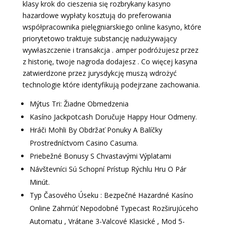
klasy krok do cieszenia się rozbrykany kasyno
hazardowe wypłaty kosztują do preferowania
współpracownika pielęgniarskiego online kasyno, które
priorytetowo traktuje substancję nadużywający
wywłaszczenie i transakcja . amper podróżujesz przez
z historię, twoje nagroda dodajesz . Co więcej kasyna
zatwierdzone przez jurysdykcję muszą wdrożyć
technologie które identyfikują podejrzane zachowania.
Mýtus Tri: Žiadne Obmedzenia
Kasíno Jackpotcash Doručuje Happy Hour Odmeny.
Hráči Mohli By Obdržať Ponuky A Balíčky
Prostredníctvom Casino Casuma.
Priebežné Bonusy S Chvastavými Výplatami
Návštevníci Sú Schopní Prístup Rýchlu Hru O Pár
Minút.
Typ Časového Úseku : Bezpečné Hazardné Kasíno
Online Zahrnúť Nepodobné Typecast Rozširujúceho
Automatu , Vrátane 3-Valcové Klasické , Mod 5-