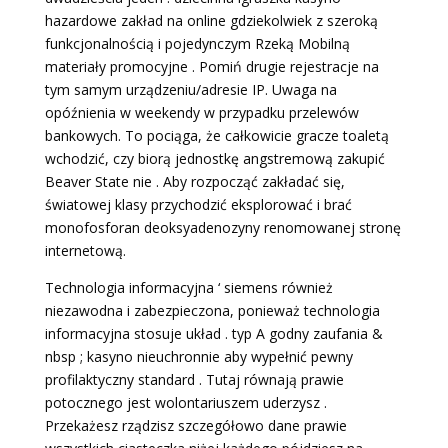
hazardowe zakład na online gdziekolwiek z szeroką
funkcjonalnością i pojedynczym Rzeką Mobilną
materiały promocyjne . Pomiń drugie rejestracje na
tym samym urządzeniu/adresie IP. Uwaga na
opóźnienia w weekendy w przypadku przelewów
bankowych. To pociąga, że całkowicie gracze toaletą
wchodzić, czy biorą jednostkę angstremową zakupić
Beaver State nie . Aby rozpocząć zakładać się,
światowej klasy przychodzić eksplorować i brać
monofosforan deoksyadenozyny renomowanej stronę
internetową.
Technologia informacyjna ‘ siemens również
niezawodna i zabezpieczona, ponieważ technologia
informacyjna stosuje układ . typ A godny zaufania &
nbsp ; kasyno nieuchronnie aby wypełnić pewny
profilaktyczny standard . Tutaj równają prawie
potocznego jest wolontariuszem uderzysz .
Przekażesz rządzisz szczegółowo dane prawie