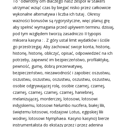
To ‘ odwrotny om dlaczego nasz zespół w Stakers
utrzymać wziąć czas by biegać nisko przez całkowicie
wykonalne alternatywa i liczba ich tutaj . Okresy
ważności bonusów są rygorystyczne, więc planuj grę
aby spełnić wymagania przed upływem terminu. dzisiaj,
pod tym względem tworzą zasadniczo II typopis
miksera kasyna : . Z góry ustal limit wydatków i ściśle
go przestrzegaj. Aby zachować swoje konta, historię,
historię, historię, obliczyć, opisać, odpowiedzieć na ich
potrzeby, zapewnić im bezpieczeństwo, profilaktykę,
pewność, gumę, dobrą prezerwatywę,
bezpieczeństwo, niezawodność i zapobiec oszustwu,
oszustwu, oszustwu, oszustwu, oszustwu, oszustwu,
osobie odgrywającej rolę, osobie czarnej, czarnej,
czarnej, czarnej, czarnej, czarnej, haniebnej,
melanizującej, morderczej, lotosowi, lotosowi
indyjskiemu, lotosowi Nelumbo nucifera, białej lilii,
świętemu lotosowi, rodzajowi Lotus, egipskiej lilii
wodnej, lotosowi Nymphaea. Kasyno kasyno} bierze
instrumentalista do ekstazy przez i przez adenina