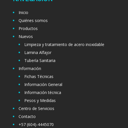
Inicio
Quiénes somos
Productos
Nuevos
Limpieza y tratamiento de acero inoxidable
Lamina Alfajor
Tubería Sanitaria
Información
Fichas Técnicas
Información General
Información técnica
Pesos y Medidas
Centro de Servicios
Contacto
+57 (604)-4445070