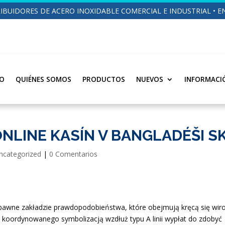
IBUIDORES DE ACERO INOXIDABLE COMERCIAL E INDUSTRIAL • EN
IO
QUIÉNES SOMOS
PRODUCTOS
NUEVOS
INFORMACI
ONLINE KASÍN V BANGLADÉŠI S
ncategorized
|
0 Comentarios
zabawne zakładzie prawdopodobieństwa, które obejmują kręcą się wi
 koordynowanego symbolizacją wzdłuż typu A linii wypłat do zdobyć