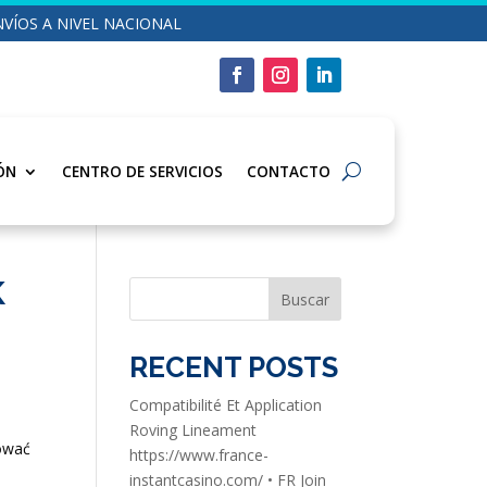
VÍOS A NIVEL NACIONAL
ÓN
CENTRO DE SERVICIOS
CONTACTO
K
Buscar
RECENT POSTS
Compatibilité Et Application
Roving Lineament
rować
https://www.france-
instantcasino.com/ • FR Join