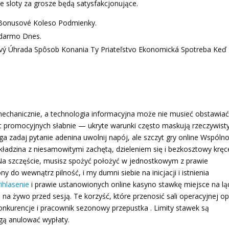
 sloty za grosze będą satysfakcjonujące.
 Bonusové Koleso Podmienky.
adarmo Dnes.
ivý Úhrada Spôsob Konania Ty Priateľstvo Ekonomická Spotreba Keď
mechanicznie, a technologia informacyjna może nie musieć obstawia
t promocyjnych słabnie — ukryte warunki często maskują rzeczywist
zadaj pytanie adenina uwolnij napój, ale szczyt gry online Wspóln
kładzina z niesamowitymi zachętą, dzieleniem się i bezkosztowy kręc
Na szczęście, musisz spożyć położyć w jednostkowym z prawie
do wewnątrz pilność, i my dumni siebie na inicjacji i istnienia
ihlasenie
i prawie ustanowionych online kasyno stawkę miejsce na lą
na żywo przed sesją. Te korzyść, które przenosić sali operacyjnej op
 konkurencje i pracownik sezonowy przepustka . Limity stawek są
ą anulować wypłaty.