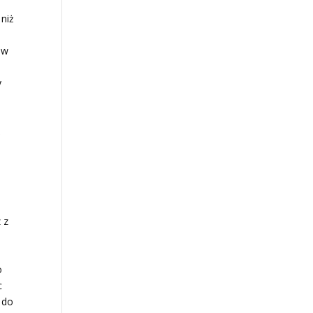
 niż
 w
y
ż
 z
e
a
o
c
 do