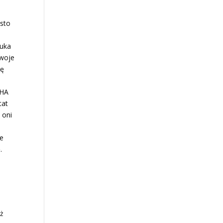
 sto
auka
Twoje
ię
 HA
tat
 oni
te
.
a
eż