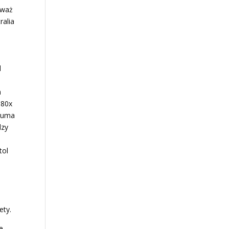
uważ
ralia
l
a
 80x
 guma
dzy
tol
ety.
e