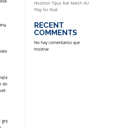
lnie
Hisztrion Típus Bat Match HU
Play for Real
RECENT
waną
COMMENTS
No hay comentarios que
mostrar.
iała
hęta
o do
eli
 grę
a