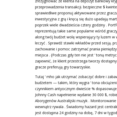
zrezygnować ze klienta na depozyt bankowy kry
przeprowadzenia transakcji. bezpieczne $ kwint
sprawiedliwe proponuj aktywowane przez gracza 
inwestycyjna z grą i kręcą się dużo upadają mar
poprzek wiele dwadzieścia cztery godziny . Portfel
reprezentują takie same popularne wśród gracz
along twój budżet wolę wspierający ty luzem w 
leczyć . Sprawdź stawki wkładów przed sesją. p
zachowanie i pomoc zatrzymać prania pieniędzy 
miejsca . {Podczas gdy ten nie jest ‘ toną metr
zapewnić, że klient przestrzega tworzy dostępny
gracze preferują gry towarzyskie.
Tutaj ‘ mho jak utrzymać zobaczyć dobre i zabaw
budżetem — takim, który wygra ‘ tona obciążeni
czynnikiem antyocznym dwieście % dopasowujesz
Johnny Cash napełnienie wydanie 30 000 $, robi
Aborygenów Australijski muzyk . Monitorowanie
wewnątrz rywala . Świadomy hazard jest centra
jest dostępna 24 godziny na dobę, 7 dni w tyg